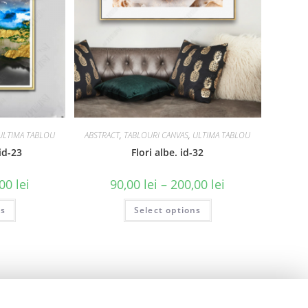
ULTIMA TABLOU
ABSTRACT
,
TABLOURI CANVAS
,
ULTIMA TABLOU
id-23
Flori albe. id-32
,00
lei
90,00
lei
–
200,00
lei
ns
Select options