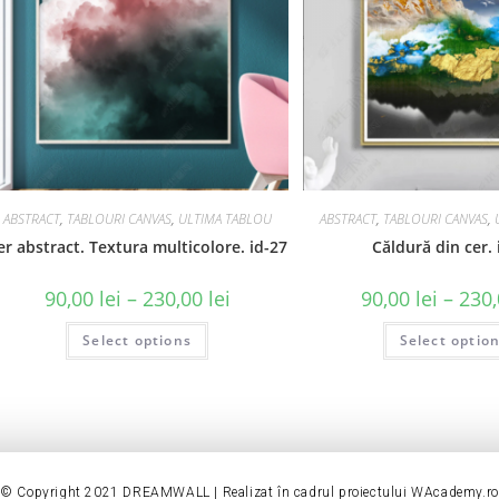
ABSTRACT
,
TABLOURI CANVAS
,
ULTIMA TABLOU
ABSTRACT
,
TABLOURI CANVAS
,
er abstract. Textura multicolore. id-27
Căldură din cer. 
90,00
lei
–
230,00
lei
90,00
lei
–
230
Select options
Select optio
© Copyright 2021 DREAMWALL | Realizat în cadrul proiectului
WAcademy.ro