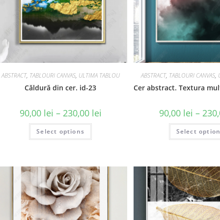
ABSTRACT
,
TABLOURI CANVAS
,
ULTIMA TABLOU
ABSTRACT
,
TABLOURI CANVAS
,
Căldură din cer. id-23
Cer abstract. Textura mult
90,00
lei
–
230,00
lei
90,00
lei
–
230
Select options
Select optio