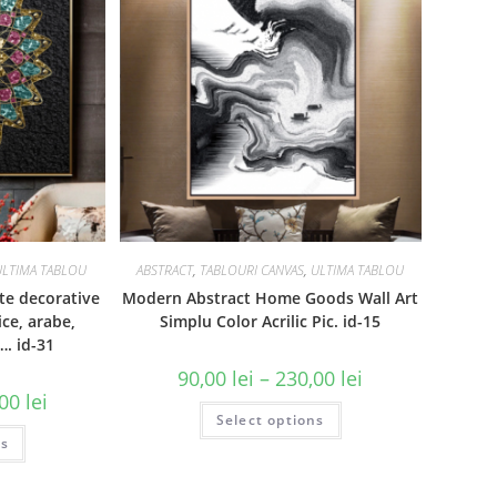
ULTIMA TABLOU
ABSTRACT
,
TABLOURI CANVAS
,
ULTIMA TABLOU
te decorative
Modern Abstract Home Goods Wall Art
ice, arabe,
Simplu Color Acrilic Pic. id-15
. id-31
90,00
lei
–
230,00
lei
,00
lei
Select options
ns