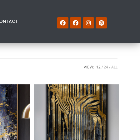
ONTACT
VIEW:
12
24
ALL