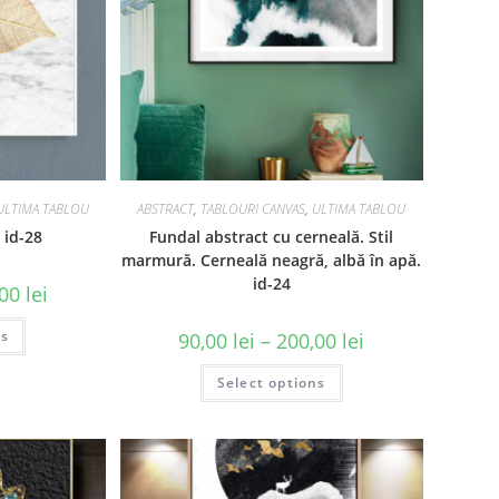
ULTIMA TABLOU
ABSTRACT
,
TABLOURI CANVAS
,
ULTIMA TABLOU
 id-28
Fundal abstract cu cerneală. Stil
marmură. Cerneală neagră, albă în apă.
id-24
,00
lei
ns
90,00
lei
–
200,00
lei
Select options