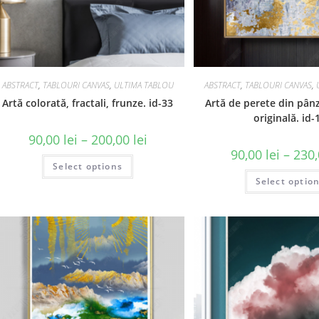
ABSTRACT
,
TABLOURI CANVAS
,
ULTIMA TABLOU
ABSTRACT
,
TABLOURI CANVAS
,
Artă colorată, fractali, frunze. id-33
Artă de perete din pân
originală. id-
90,00
lei
–
200,00
lei
90,00
lei
–
230
Select options
Select optio