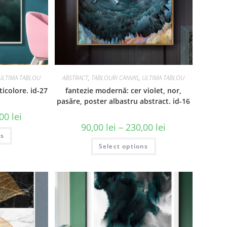
ULTIMA TABLOU
ABSTRACT
,
TABLOURI CANVAS
,
ULTIMA TABLOU
icolore. id-27
fantezie modernă: cer violet, nor,
pasăre, poster albastru abstract. id-16
,00
lei
90,00
lei
–
230,00
lei
ns
Select options