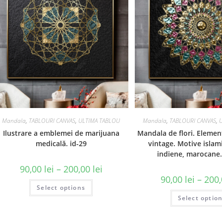
Mandala
,
TABLOURI CANVAS
,
ULTIMA TABLOU
Mandala
,
TABLOURI CANVAS
,
Ilustrare a emblemei de marijuana
Mandala de flori. Elemen
medicală. id-29
vintage. Motive islam
indiene, marocane…
90,00
lei
–
200,00
lei
90,00
lei
–
200
Select options
Select optio