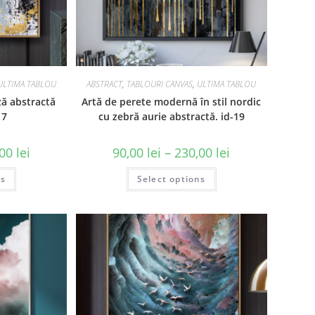
ULTIMA TABLOU
ABSTRACT
,
TABLOURI CANVAS
,
ULTIMA TABLOU
ză abstractă
Artă de perete modernă în stil nordic
17
cu zebră aurie abstractă. id-19
,00
lei
90,00
lei
–
230,00
lei
ns
Select options