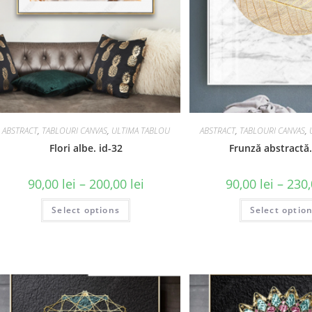
ABSTRACT
,
TABLOURI CANVAS
,
ULTIMA TABLOU
ABSTRACT
,
TABLOURI CANVAS
,
Flori albe. id-32
Frunză abstractă.
90,00
lei
–
200,00
lei
90,00
lei
–
230
Select options
Select optio