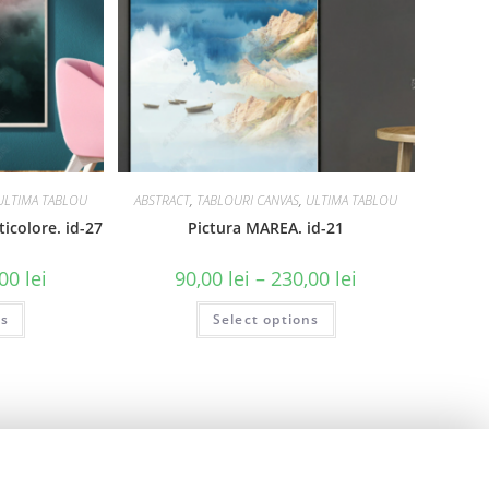
ULTIMA TABLOU
ABSTRACT
,
TABLOURI CANVAS
,
ULTIMA TABLOU
icolore. id-27
Pictura MAREA. id-21
,00
lei
90,00
lei
–
230,00
lei
ns
Select options