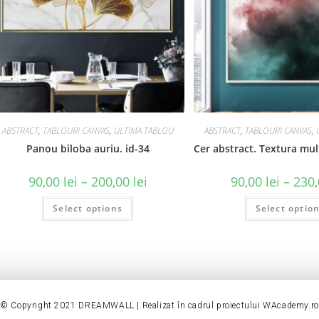
ABSTRACT
,
TABLOURI CANVAS
,
ULTIMA TABLOU
ABSTRACT
,
TABLOURI CANVAS
,
Panou biloba auriu. id-34
Cer abstract. Textura mult
90,00
lei
–
200,00
lei
90,00
lei
–
230
Select options
Select optio
© Copyright 2021 DREAMWALL | Realizat în cadrul proiectului
WAcademy.ro