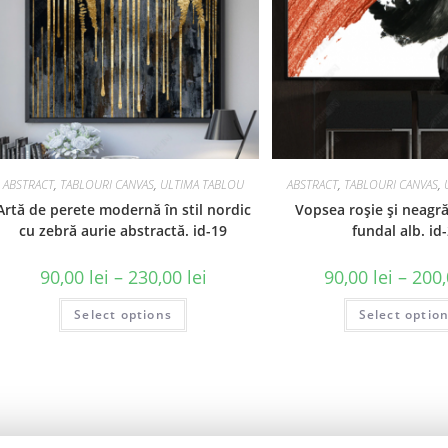
ABSTRACT
,
TABLOURI CANVAS
,
ULTIMA TABLOU
ABSTRACT
,
TABLOURI CANVAS
,
Artă de perete modernă în stil nordic
Vopsea roșie și neagră
cu zebră aurie abstractă. id-19
fundal alb. id
90,00
lei
–
230,00
lei
90,00
lei
–
200
Select options
Select optio