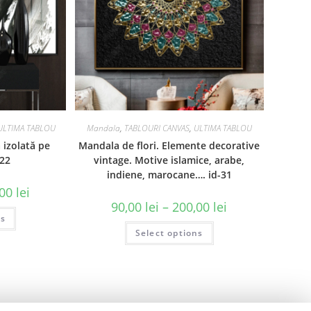
ULTIMA TABLOU
Mandala
,
TABLOURI CANVAS
,
ULTIMA TABLOU
 izolată pe
Mandala de flori. Elemente decorative
-22
vintage. Motive islamice, arabe,
indiene, marocane…. id-31
,00
lei
90,00
lei
–
200,00
lei
ns
Select options