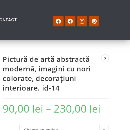
ONTACT
Pictură de artă abstractă
modernă, imagini cu nori
colorate, decorațiuni
interioare. id-14
90,00
lei
–
230,00
lei
Choose an option