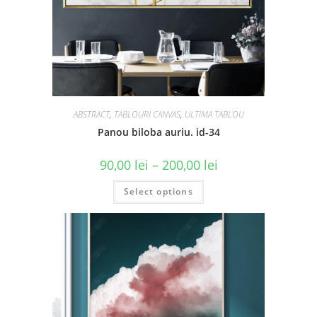
ABSTRACT
,
TABLOURI CANVAS
,
ULTIMA TABLOU
Panou biloba auriu. id-34
90,00
lei
–
200,00
lei
Select options