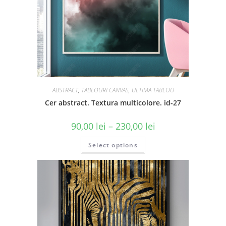
ABSTRACT
,
TABLOURI CANVAS
,
ULTIMA TABLOU
Cer abstract. Textura multicolore. id-27
90,00
lei
–
230,00
lei
Select options