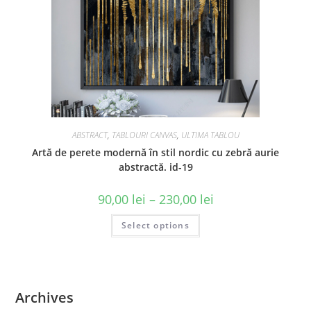
ABSTRACT
,
TABLOURI CANVAS
,
ULTIMA TABLOU
Artă de perete modernă în stil nordic cu zebră aurie
abstractă. id-19
90,00
lei
–
230,00
lei
Select options
Archives