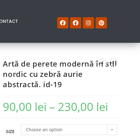
ONTACT
Artă de perete modernă în stil
nordic cu zebră aurie
abstractă. id-19
90,00
lei
–
230,00
lei
Choose an option
SIZE