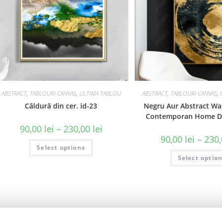
ABSTRACT
,
TABLOURI CANVAS
,
ULTIMA TABLOU
ABSTRACT
,
TABLOURI CANVAS
,
Căldură din cer. id-23
Negru Aur Abstract Wal
Contemporan Home De
90,00
lei
–
230,00
lei
90,00
lei
–
230
Select options
Select optio