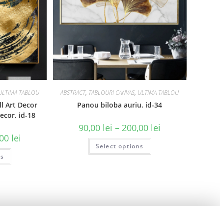
ULTIMA TABLOU
ABSTRACT
,
TABLOURI CANVAS
,
ULTIMA TABLOU
l Art Decor
Panou biloba auriu. id-34
cor. id-18
90,00
lei
–
200,00
lei
,00
lei
Select options
ns